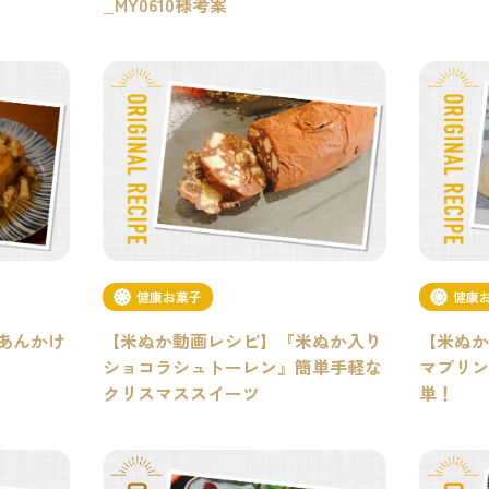
_MY0610様考案
健康お菓子
健康
あんかけ
【米ぬか動画レシピ】『米ぬか入り
【米ぬか
ショコラシュトーレン』簡単手軽な
マプリン
クリスマススイーツ
単！