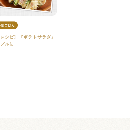
手間ごはん
レシピ】『ポテトサラダ』
プルに