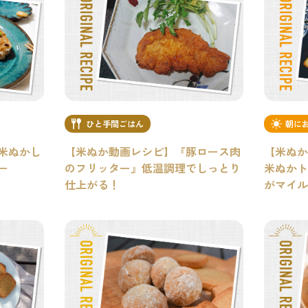
ひと手間ごはん
朝に
米ぬかし
【米ぬか動画レシピ】『豚ロース肉
【米ぬか
ー
のフリッター』低温調理でしっとり
米ぬかト
仕上がる！
がマイル