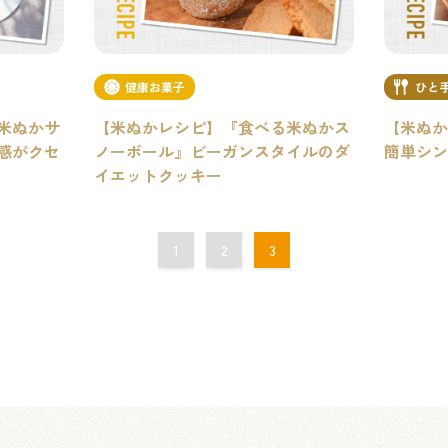
健康お菓子
ひと
米ぬかサ
【米ぬかレシピ】『食べる米ぬかス
【米ぬか
感がクセ
ノーボール』ビーガンスタイルのダ
簡単シン
イエットクッキー
1
2
3