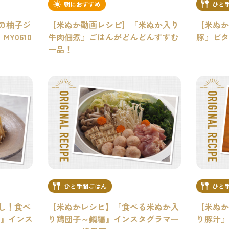
朝におすすめ
ひと
の柚子ジ
【米ぬか動画レシピ】『米ぬか入り
【米ぬか
Y0610
牛肉佃煮』ごはんがどんどんすすむ
豚』ビタ
一品！
ひと手間ごはん
ひと
し！食べ
【米ぬかレシピ】『食べる米ぬか入
【米ぬか
タ』インス
り鶏団子～鍋編』インスタグラマー
り豚汁』