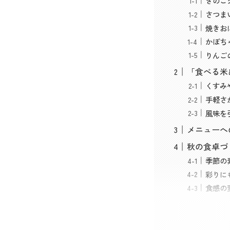
きのこ
さつま
焼きお
かぼち
りんご
「食べる米
くすみ
手軽さ
風味を
メニューへ
秋の食卓づ
季節の
彩りに
食感の