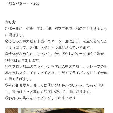
・無塩バター・・20g
作り方
①ボールに、砂糖、牛乳、卵、泡立て器で、卵のこしをきるよう
に混ぜます。
②ふるった薄力粉と米糠パウダーを一度に加え、泡立て器でたた
くようにして、外側から少しずつ混ぜ込んでいきます。
③全体がなめらかになったら、熱い溶かしバターを加えて混ぜ、
1時間ほど休ませます。
④テフロン加工のフライパンを弱めの中火で熱し、クレープの生
地を玉じゃくしですくって入れ、手早くフライパンを回して全体
に薄く広げます。
⑤そのまま焼き、まわりに薄い焼き色がついたら、ひっくり返
し、裏面はさっと乾かす程度に焼いて、皿に取ります。
⑥お好みの具材をトッピングして出来上がり